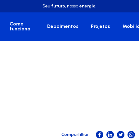
Seu
futuro
, nossa
energia
.
Como
Depoimentos
Projetos
Mobili
funciona
Compartilhar: