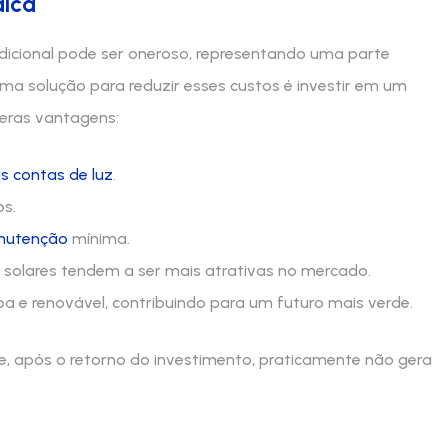
aica
adicional pode ser oneroso, representando uma parte
ma solução para reduzir esses custos é investir em um
meras vantagens:
s contas de luz
.
os.
nutenção
mínima.
 solares tendem a ser mais atrativas no mercado.
pa e renovável, contribuindo para um futuro mais verde.
ue, após o retorno do investimento, praticamente não gera