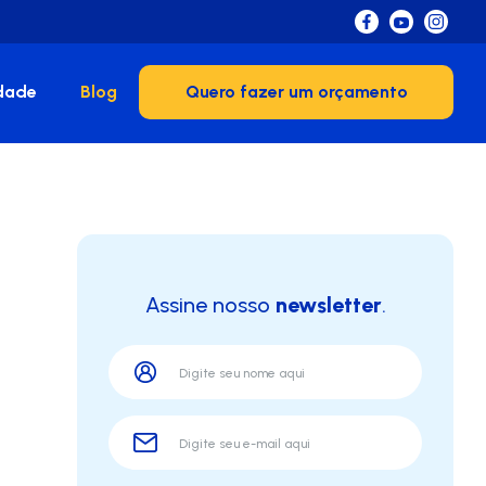
dade
Blog
Quero fazer um orçamento
Assine nosso
newsletter
.