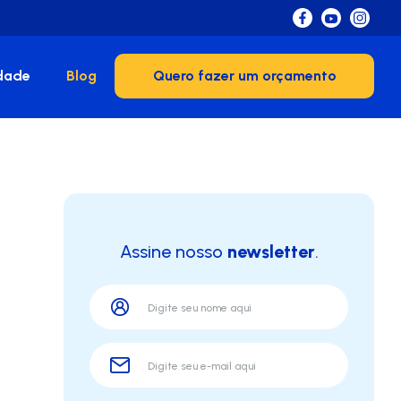
dade
Blog
Quero fazer um orçamento
Assine nosso
newsletter
.