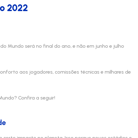
do 2022
 do Mundo será no final do ano, e não em junho e julho
conforto aos jogadores, comissões técnicas e milhares de
undo? Confira a seguir!
de
 certo impacto no planeta. Isso porque novos estádios e