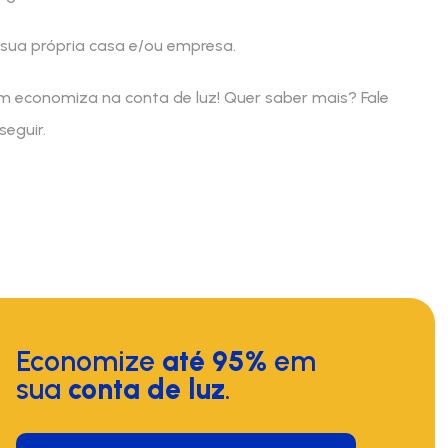
sua própria casa e/ou empresa.
m economiza na conta de luz! Quer saber mais? Fale
eguir.
Economize
até 95%
em
sua
conta de luz
.