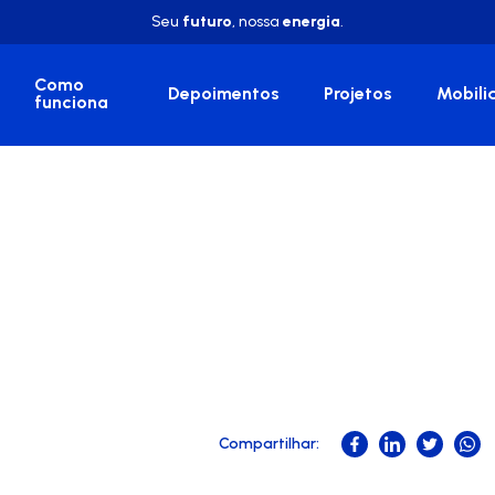
Seu
futuro
, nossa
energia
.
Como
Depoimentos
Projetos
Mobili
funciona
Compartilhar: