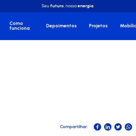
Seu
futuro
, nossa
energia
.
Como
Depoimentos
Projetos
Mobili
funciona
Compartilhar: