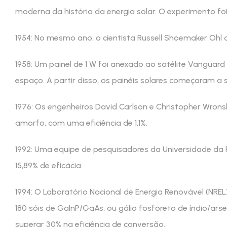
moderna da história da energia solar. O experimento foi
1954: No mesmo ano, o cientista Russell Shoemaker Ohl 
1958: Um painel de 1 W foi anexado ao satélite Vanguard I
espaço. A partir disso, os painéis solares começaram a 
1976: Os engenheiros David Carlson e Christopher Wronski,
amorfo, com uma eficiência de 1,1%.
1992: Uma equipe de pesquisadores da Universidade da F
15,89% de eficácia.
1994: O Laboratório Nacional de Energia Renovável (NREL
180 sóis de GaInP/GaAs, ou gálio fosforeto de índio/arse
superar 30% na eficiência de conversão.