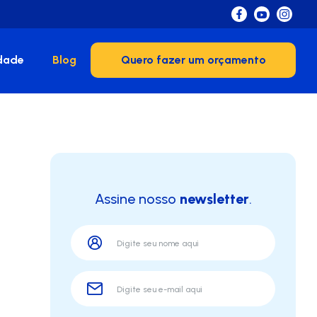
dade
Blog
Quero fazer um orçamento
Assine nosso
newsletter
.