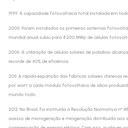
1999: A capacidade fotovoltaica total instalada em to
2000: Foram instalados os primeiros sistemas fotovoltai
mundial anual subiu para 4.200 MWp de células fotovolt
2006: A utilização de células solares de polisilício alca
recorde de 40% de eficiência
2011: A rápida expansão das fábricas solares chinesas 
por watt a cada módulo fotovoltaico de silício produzid
mundo todo.
2012: No Brasil, foi instituída a Resolução Normativa n° 
acesso de microgeração e minigeração distribuída aos si
compensação de energia elétrica. Com isso, qualquer c