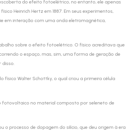
escoberta do efeito fotoelétrico, no entanto, ele apenas
ísico Heinrich Hertz em 1887. Em seus experimentos,
ície em interação com uma onda eletromagnética,
rabalho sobre o efeito fotoelétrico. O físico acreditava que
rcorrendo o espaço, mas, sim, uma forma de geração de
 disso.
lo físico Walter Schottky, o qual criou a primeira célula
to fotovoltaico no material composto por seleneto de
borou o processo de dopagem do silício, que deu origem à era