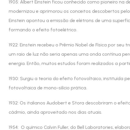
1905: Albert Einstein ficou conhecido como pioneiro na d
modernizou e aprimorou os conceitos descobertos pelo f
Einstein apontou a emissão de elétrons de uma superf
formando o efeito fotoelétrico.
1922: Einstein recebeu o Prêmio Nobel de Física por seu t
um raio de luz não seria apenas uma onda contínua pe
energia. Então, muitos estudos foram realizados a partir
1930: Surgiu a teoria do efeito fotovoltaico, instituída pe
fotovoltaica de mono-silício prática.
1932: Os italianos Audobert e Stora descobriram o efei
cádmio, ainda aproveitado nos dias atuais.
1954: O químico Calvin Fuller, do Bell Laboratories, ela