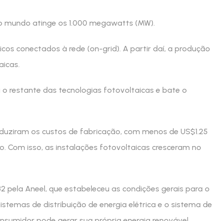
do mundo atinge os 1.000 megawatts (MW).
cos conectados à rede (on-grid). A partir daí, a produção
aicas.
nça o restante das tecnologias fotovoltaicas e bate o
reduziram os custos de fabricação, com menos de US$1.25
o. Com isso, as instalações fotovoltaicas cresceram no
482 pela Aneel, que estabeleceu as condições gerais para o
stemas de distribuição de energia elétrica e o sistema de
onsumidor pode gerar sua própria energia renovável