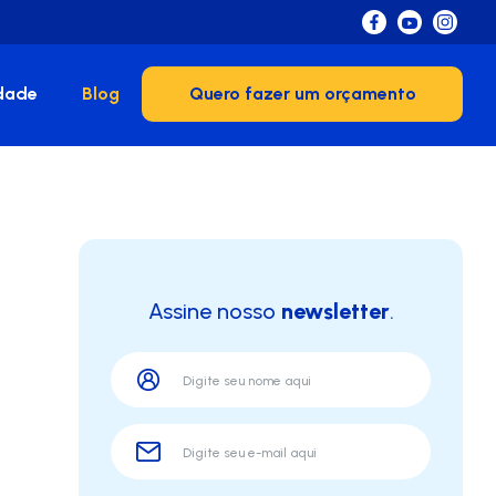
dade
Blog
Quero fazer um orçamento
Assine nosso
newsletter
.