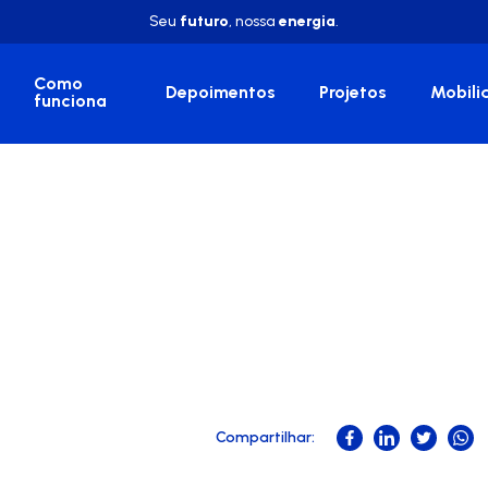
Seu
futuro
, nossa
energia
.
Como
Depoimentos
Projetos
Mobili
funciona
Compartilhar: